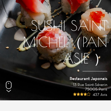
SUSHI SAINT
MICHEL（PAN
ASIE ）
Restaurant Japonais
13 Rue Saint-Séverin
75005 Paris
437 Avis